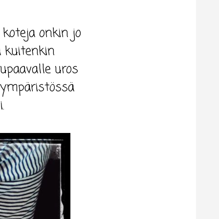
koteja onkin jo
a kuitenkin
lupaavalle uros
hiympäristössä
.