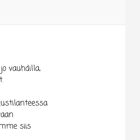
o vauhdilla,
.
keustilanteessa
taan
amme siis