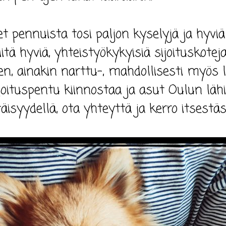
pennuista tosi paljon kyselyjä ja hyviä 
tä hyviä, yhteistyökykyisiä sijoituskotej
n, ainakin narttu-, mahdollisesti myös 
ijoituspentu kiinnostaa ja asut Oulun lä
täisyydellä, ota yhteyttä ja kerro itsestäsi