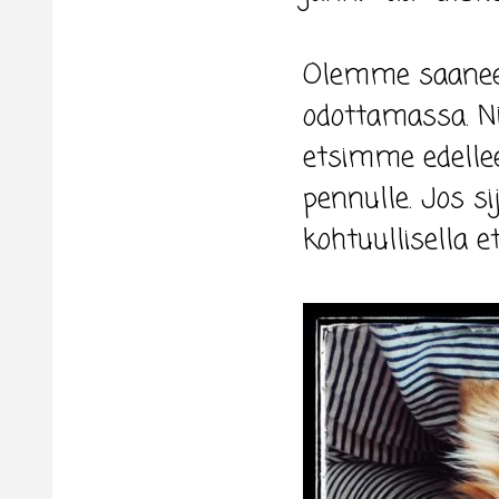
Olemme saaneet 
odottamassa. Nii
etsimme edellee
pennulle. Jos s
kohtuullisella e