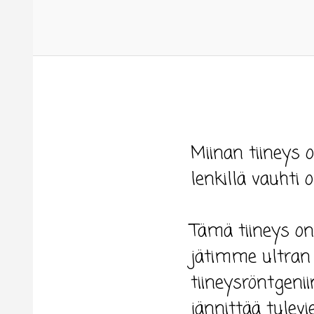
Miinan tiineys 
lenkillä vauhti
Tämä tiineys on 
jätimme ultran
tiineysröntgeni
jännittää tulev