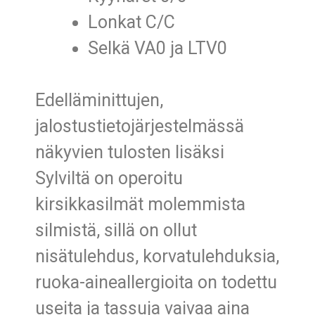
Lonkat C/C
Selkä VA0 ja LTV0
Edelläminittujen,
jalostustietojärjestelmässä
näkyvien tulosten lisäksi
Sylviltä on operoitu
kirsikkasilmät molemmista
silmistä, sillä on ollut
nisätulehdus, korvatulehduksia,
ruoka-aineallergioita on todettu
useita ja tassuja vaivaa aina