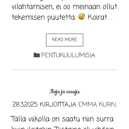
vilahtamisen, ei oo meinaan ollut
tekemisen puutetta
Koirat …
READ MORE
PENTUKUULUMISIA
Iloja ja suruja.
28.3.2025
KIRJOITTAJA
EMMA KURKI
Tällä viikolla on saatu niin surra