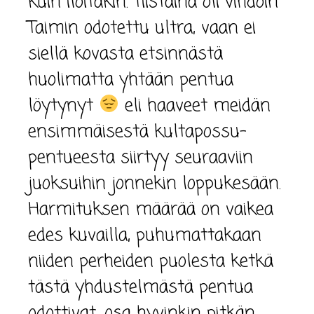
kuin iloitakin. Tiistaina oli vihdoin
Taimin odotettu ultra, vaan ei
siellä kovasta etsinnästä
huolimatta yhtään pentua
löytynyt
eli haaveet meidän
ensimmäisestä kultapossu-
pentueesta siirtyy seuraaviin
juoksuihin jonnekin loppukesään.
Harmituksen määrää on vaikea
edes kuvailla, puhumattakaan
niiden perheiden puolesta ketkä
tästä yhdustelmästä pentua
odottivat, osa hyvinkin pitkän