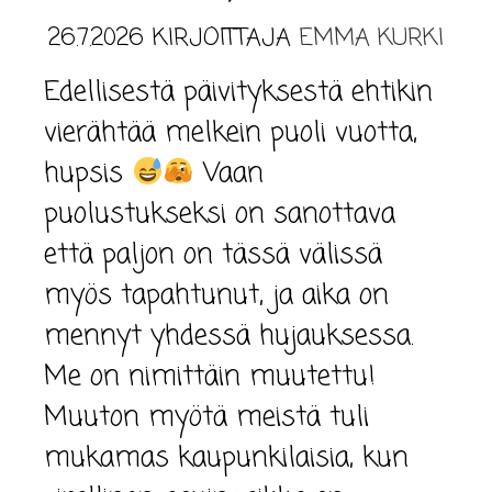
26.7.2026
KIRJOITTAJA
EMMA KURKI
Edellisestä päivityksestä ehtikin
vierähtää melkein puoli vuotta,
hupsis
Vaan
puolustukseksi on sanottava
että paljon on tässä välissä
myös tapahtunut, ja aika on
mennyt yhdessä hujauksessa.
Me on nimittäin muutettu!
Muuton myötä meistä tuli
mukamas kaupunkilaisia, kun