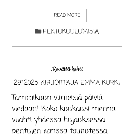
READ MORE
PENTUKUULUMISIA
Kevättä kohti
28.1.2025
KIRJOITTAJA
EMMA KURKI
Tammikuun viimeisiä päiviä
viedään! Koko kuukausi mennä
vilahti yhdessä hujauksessa
pentujen kanssa touhutessa.