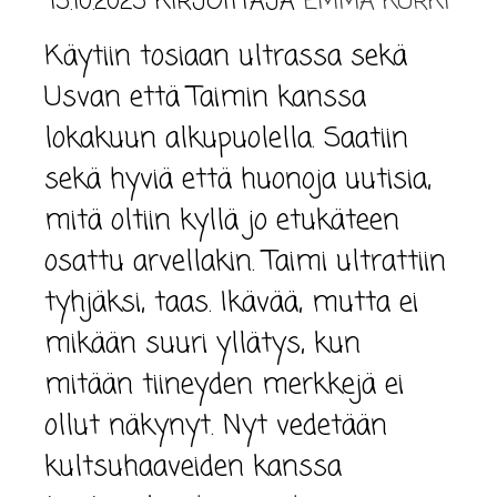
15.10.2025
KIRJOITTAJA
EMMA KURKI
Käytiin tosiaan ultrassa sekä
Usvan että Taimin kanssa
lokakuun alkupuolella. Saatiin
sekä hyviä että huonoja uutisia,
mitä oltiin kyllä jo etukäteen
osattu arvellakin. Taimi ultrattiin
tyhjäksi, taas. Ikävää, mutta ei
mikään suuri yllätys, kun
mitään tiineyden merkkejä ei
ollut näkynyt. Nyt vedetään
kultsuhaaveiden kanssa