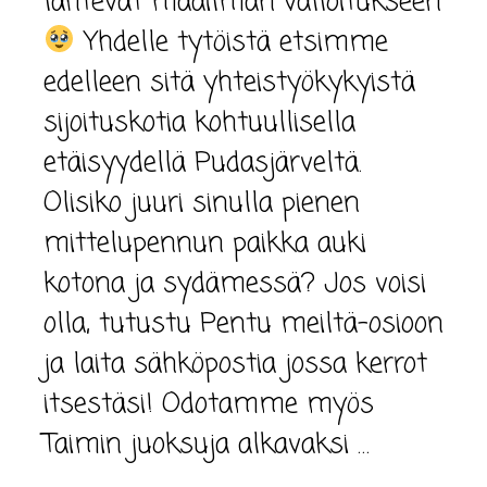
lähtevät maailman valloitukseen
Yhdelle tytöistä etsimme
edelleen sitä yhteistyökykyistä
sijoituskotia kohtuullisella
etäisyydellä Pudasjärveltä.
Olisiko juuri sinulla pienen
mittelupennun paikka auki
kotona ja sydämessä? Jos voisi
olla, tutustu Pentu meiltä-osioon
ja laita sähköpostia jossa kerrot
itsestäsi! Odotamme myös
Taimin juoksuja alkavaksi …