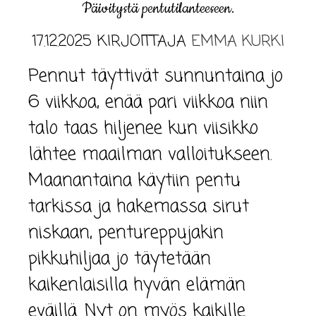
Päivitystä pentutilanteeseen.
17.12.2025
KIRJOITTAJA
EMMA KURKI
Pennut täyttivät sunnuntaina jo
6 viikkoa, enää pari viikkoa niin
talo taas hiljenee kun viisikko
lähtee maailman valloitukseen.
Maanantaina käytiin pentu
tarkissa ja hakemassa sirut
niskaan, pentureppujakin
pikkuhiljaa jo täytetään
kaikenlaisilla hyvän elämän
eväillä. Nyt on myös kaikille