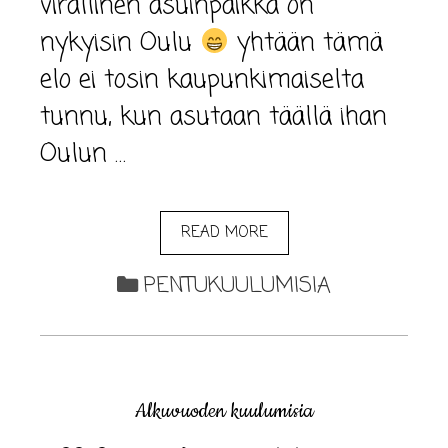
virallinen asuinpaikka on
nykyisin Oulu
yhtään tämä
elo ei tosin kaupunkimaiselta
tunnu, kun asutaan täällä ihan
Oulun …
READ MORE
PENTUKUULUMISIA
Alkuvuoden kuulumisia