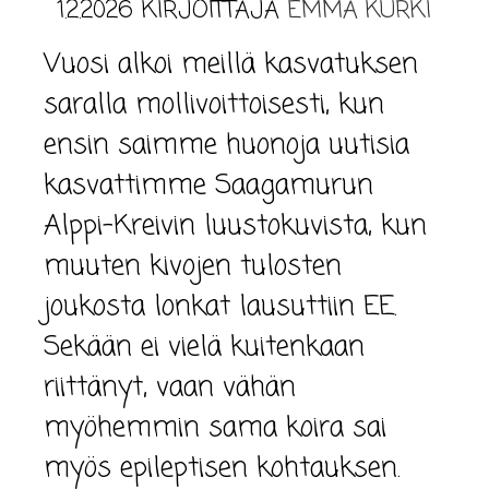
1.2.2026
KIRJOITTAJA
EMMA KURKI
Vuosi alkoi meillä kasvatuksen
saralla mollivoittoisesti, kun
ensin saimme huonoja uutisia
kasvattimme Saagamurun
Alppi-Kreivin luustokuvista, kun
muuten kivojen tulosten
joukosta lonkat lausuttiin EE.
Sekään ei vielä kuitenkaan
riittänyt, vaan vähän
myöhemmin sama koira sai
myös epileptisen kohtauksen.