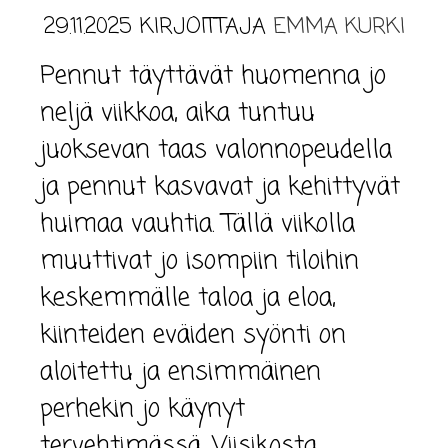
29.11.2025
KIRJOITTAJA
EMMA KURKI
Pennut täyttävät huomenna jo
neljä viikkoa, aika tuntuu
juoksevan taas valonnopeudella
ja pennut kasvavat ja kehittyvät
huimaa vauhtia. Tällä viikolla
muuttivat jo isompiin tiloihin
keskemmälle taloa ja eloa,
kiinteiden eväiden syönti on
aloitettu ja ensimmäinen
perhekin jo käynyt
tervehtimässä. Viisikosta