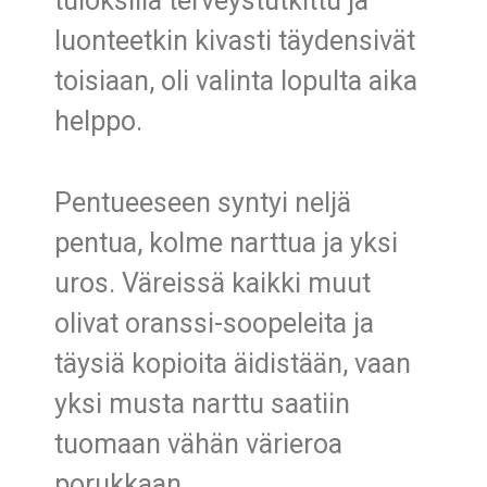
tuloksilla terveystutkittu ja
luonteetkin kivasti täydensivät
toisiaan, oli valinta lopulta aika
helppo.
Pentueeseen syntyi neljä
pentua, kolme narttua ja yksi
uros. Väreissä kaikki muut
olivat oranssi-soopeleita ja
täysiä kopioita äidistään, vaan
yksi musta narttu saatiin
tuomaan vähän värieroa
porukkaan.