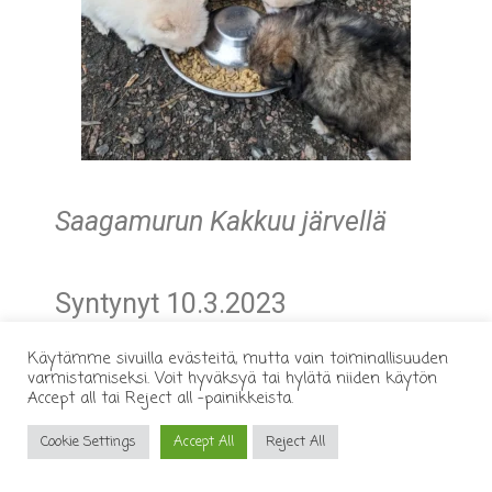
Saagamurun Kakkuu järvellä
Syntynyt 10.3.2023
Käytämme sivuilla evästeitä, mutta vain toiminallisuuden
varmistamiseksi. Voit hyväksyä tai hylätä niiden käytön
Emänä Saagamurun Keisarin
Accept all tai Reject all -painikkeista.
Morsian, Miina ja isänä
Cookie Settings
Accept All
Reject All
Joutsenvaaran Zeppelin,