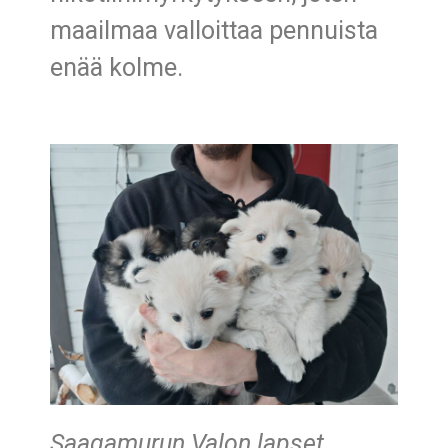
maailmaa valloittaa pennuista
enää kolme.
Saagamurun Valon lapset