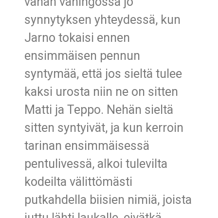
vähän vahingossa jo
synnytyksen yhteydessä, kun
Jarno tokaisi ennen
ensimmäisen pennun
syntymää, että jos sieltä tulee
kaksi urosta niin ne on sitten
Matti ja Teppo. Nehän sieltä
sitten syntyivät, ja kun kerroin
tarinan ensimmäisessä
pentulivessä, alkoi tulevilta
kodeilta välittömästi
putkahdella biisien nimiä, joista
juttu lähti laukalle, eivätkä