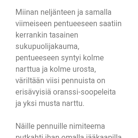
Miinan neljänteen ja samalla
viimeiseen pentueeseen saatiin
kerrankin tasainen
sukupuolijakauma,
pentueeseen syntyi kolme
narttua ja kolme urosta,
väriltään viisi pennuista on
erisävyisiä oranssi-soopeleita
ja yksi musta narttu.
Näille pennuille nimiteema
putkahti ihan omalla jääkaapilla