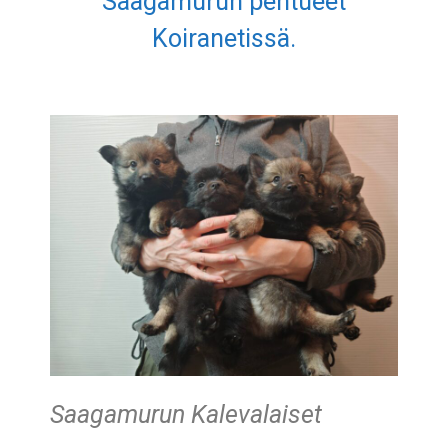
Saagamurun pentueet
Koiranetissä.
Saagamurun Kalevalaiset