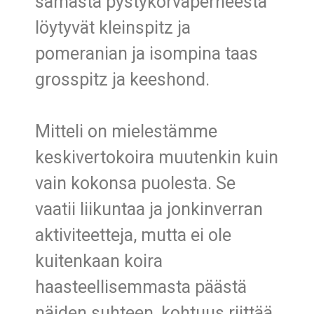
samasta pystykorvaperheestä
löytyvät kleinspitz ja
pomeranian ja isompina taas
grosspitz ja keeshond.
Mitteli on mielestämme
keskivertokoira muutenkin kuin
vain kokonsa puolesta. Se
vaatii liikuntaa ja jonkinverran
aktiviteetteja, mutta ei ole
kuitenkaan koira
haasteellisemmasta päästä
näiden suhteen, kohtuus riittää.