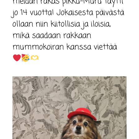
meidän rakas pikku-Muru täytti
jo 14 vuotta! Jokaisesta päivästä
ollaan niin kiitollisia ja iloisia,
mikä saadaan rakkaan
mummokoiran kanssa viettää